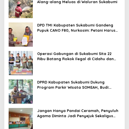
Alang-alang Meluas di Waluran Sukabumi
DPD TMI Kabupaten Sukabumi Gandeng
Pupuk CANO F80, Nurkosim: Petani Harus
Didukung Inovasi Karya Anak Daerah
Operasi Gabungan di Sukabumi Sita 22
Ribu Batang Rokok Ilegal di Cidahu dan
Parungkuda
DPRD Kabupaten Sukabumi Dukung
Program Parkir Wisata SOMEAH, Budi:
Kesan Wisatawan Sangat Menentukan
Jangan Hanya Pandai Ceramah, Penyuluh
Agama Diminta Jadi Penyejuk Sekaligus
Pemecah Masalah Umat