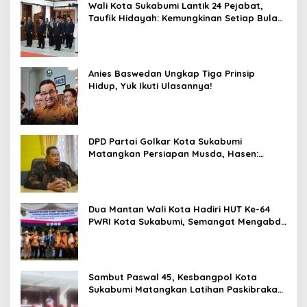
Wali Kota Sukabumi Lantik 24 Pejabat,
Taufik Hidayah: Kemungkinan Setiap Bulan
Akan Ada Pelantikan
Anies Baswedan Ungkap Tiga Prinsip
Hidup, Yuk Ikuti Ulasannya!
DPD Partai Golkar Kota Sukabumi
Matangkan Persiapan Musda, Hasen:
Paling Lambat Agustus Harus Selesai
Dua Mantan Wali Kota Hadiri HUT Ke-64
PWRI Kota Sukabumi, Semangat Mengabdi
Tak Berhenti Saat Pensiun
Sambut Paswal 45, Kesbangpol Kota
Sukabumi Matangkan Latihan Paskibraka
Jelang HUT ke-81