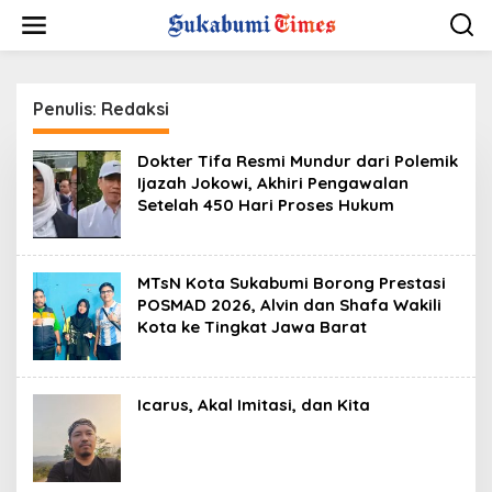
L
e
w
a
t
i
Penulis:
Redaksi
k
e
Dokter Tifa Resmi Mundur dari Polemik
k
Ijazah Jokowi, Akhiri Pengawalan
o
Setelah 450 Hari Proses Hukum
n
t
e
n
MTsN Kota Sukabumi Borong Prestasi
POSMAD 2026, Alvin dan Shafa Wakili
Kota ke Tingkat Jawa Barat
Icarus, Akal Imitasi, dan Kita