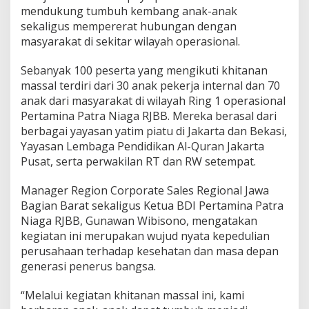
mendukung tumbuh kembang anak-anak
n
a
sekaligus mempererat hubungan dengan
P
masyarakat di sekitar wilayah operasional.
a
t
Sebanyak 100 peserta yang mengikuti khitanan
r
massal terdiri dari 30 anak pekerja internal dan 70
a
N
anak dari masyarakat di wilayah Ring 1 operasional
i
Pertamina Patra Niaga RJBB. Mereka berasal dari
a
berbagai yayasan yatim piatu di Jakarta dan Bekasi,
g
Yayasan Lembaga Pendidikan Al-Quran Jakarta
a
R
Pusat, serta perwakilan RT dan RW setempat.
e
g
Manager Region Corporate Sales Regional Jawa
i
Bagian Barat sekaligus Ketua BDI Pertamina Patra
o
Niaga RJBB, Gunawan Wibisono, mengatakan
n
a
kegiatan ini merupakan wujud nyata kepedulian
l
perusahaan terhadap kesehatan dan masa depan
J
generasi penerus bangsa.
B
B
“Melalui kegiatan khitanan massal ini, kami
G
e