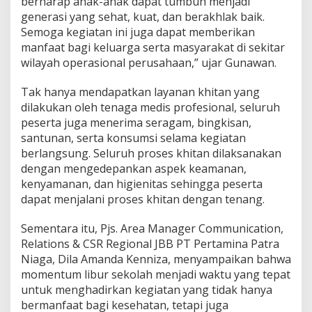
berharap anak-anak dapat tumbuh menjadi
l
generasi yang sehat, kuat, dan berakhlak baik.
a
Semoga kegiatan ini juga dapat memberikan
r
manfaat bagi keluarga serta masyarakat di sekitar
K
wilayah operasional perusahaan,” ujar Gunawan.
h
i
t
Tak hanya mendapatkan layanan khitan yang
a
dilakukan oleh tenaga medis profesional, seluruh
n
peserta juga menerima seragam, bingkisan,
a
santunan, serta konsumsi selama kegiatan
n
M
berlangsung. Seluruh proses khitan dilaksanakan
a
dengan mengedepankan aspek keamanan,
s
kenyamanan, dan higienitas sehingga peserta
s
dapat menjalani proses khitan dengan tenang.
a
l
1
Sementara itu, Pjs. Area Manager Communication,
0
Relations & CSR Regional JBB PT Pertamina Patra
0
Niaga, Dila Amanda Kenniza, menyampaikan bahwa
A
momentum libur sekolah menjadi waktu yang tepat
n
a
untuk menghadirkan kegiatan yang tidak hanya
k
bermanfaat bagi kesehatan, tetapi juga