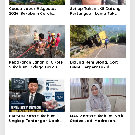
Cuaca Jabar 9 Agustus
Setiap Tahun LKS Datang,
2026: Sukabum Cerah
Pertanyaan Lama Tak
Berawan, Suhu Capai 35
Pernah Hilang: Pendidikan
Derajat Celsius
atau Bisnis?
Kebakaran Lahan di Cikole
Diduga Rem Blong, Colt
Sukabumi Diduga Dipicu
Diesel Terperosok di
Pembakaran Sampah, Api
Tikungan Cikidang
Nyaris Merambat ke
Sukabumi
Permukiman
BKPSDM Kota Sukabumi
MAN 2 Kota Sukabumi Naik
Ungkap Tantangan Ubah
Status Jadi Madrasah
1.814 PPPK Paruh Waktu Jadi
Unggulan, Raden Andriani:
Penuh Waktu
dari 77 Madrasah se-Jabar
Hanya 8 yang Dapat SK