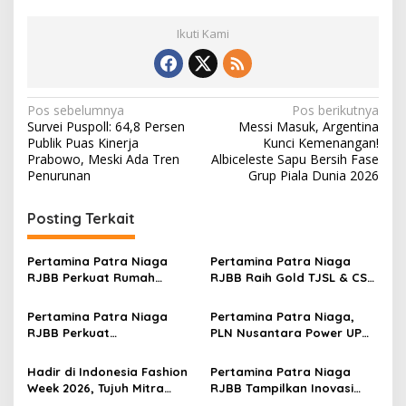
Ikuti Kami
N
Pos sebelumnya
Pos berikutnya
Survei Puspoll: 64,8 Persen
Messi Masuk, Argentina
a
Publik Puas Kinerja
Kunci Kemenangan!
v
Prabowo, Meski Ada Tren
Albiceleste Sapu Bersih Fase
Penurunan
Grup Piala Dunia 2026
i
g
Posting Terkait
a
s
Pertamina Patra Niaga
Pertamina Patra Niaga
RJBB Perkuat Rumah
RJBB Raih Gold TJSL & CSR
i
Maggot Campaka, Dukung
Awards 2026, Ubah Jerami
p
Pengelolaan Sampah di
Jadi Peluang Ekonomi
Pertamina Patra Niaga
Pertamina Patra Niaga,
Kota Bandung
RJBB Perkuat
PLN Nusantara Power UP
o
Kesiapsiagaan Bencana
Rembang, dan Rumah
s
Sejak Dini melalui Program
Zakat Hadirkan Layanan
Hadir di Indonesia Fashion
Pertamina Patra Niaga
PANAH KESATRIA
Psikososial bagi Anak
Week 2026, Tujuh Mitra
RJBB Tampilkan Inovasi
Penyintas Gempa di Sigi
Binaan Pertamina Patra
Tukar Jerami kepada Staf