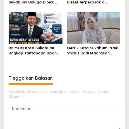
Sukabumi Diduga Dipicu
Diesel Terperosok di
Pembakaran Sampah, Api
Tikungan Cikidang
Nyaris Merambat ke
Sukabumi
Permukiman
BKPSDM Kota Sukabumi
MAN 2 Kota Sukabumi Naik
Ungkap Tantangan Ubah
Status Jadi Madrasah
1.814 PPPK Paruh Waktu Jadi
Unggulan, Raden Andriani:
Penuh Waktu
dari 77 Madrasah se-Jabar
Hanya 8 yang Dapat SK
Tinggalkan Balasan
Alamat email Anda tidak akan dipublikasikan.
Ruas yang wajib
ditandai
*