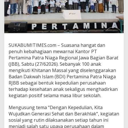
n
K
e
g
i
a
t
a
SUKABUMITIMES.com – Suasana hangat dan
n
B
penuh kebahagiaan mewarnai Kantor PT
e
Pertamina Patra Niaga Regional Jawa Bagian Barat
r
(JBB), Sabtu (27/62026). Sebanyak 100 anak
m
mengikuti Khitanan Massal yang diselenggarakan
a
k
Badan Dakwah Islam (BDI) Pertamina Patra Niaga
n
RJBB sebagai bentuk kepedulian perusahaan
a
terhadap kesehatan anak sekaligus menghadirkan
,
kegiatan positif selama masa libur sekolah.
P
e
r
Mengusung tema “Dengan Kepedulian, Kita
t
Wujudkan Generasi Sehat dan Berakhlak”, kegiatan
a
sosial yang rutin dilaksanakan setiap tahun ini
m
menjadi salah satu upaya perusahaan dalam
i