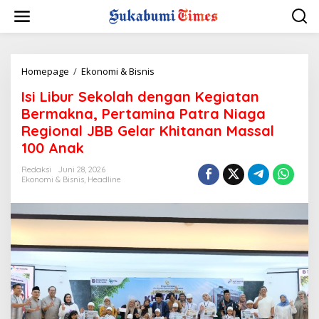
L
e
w
a
t
i
Homepage
/
Ekonomi & Bisnis
I
k
s
Isi Libur Sekolah dengan Kegiatan
e
i
k
L
Bermakna, Pertamina Patra Niaga
o
i
Regional JBB Gelar Khitanan Massal
n
b
100 Anak
t
u
e
r
Redaksi
Juni 28, 2026
n
S
Ekonomi & Bisnis
,
Headline
e
k
o
l
a
h
d
e
n
g
a