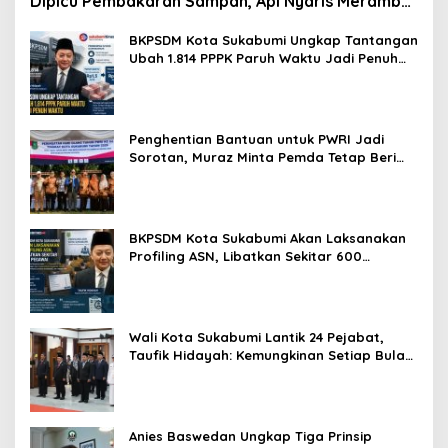
Dipicu Pembakaran Sampah, Api Nyaris Merambat
ke Permukiman
BKPSDM Kota Sukabumi Ungkap Tantangan
Ubah 1.814 PPPK Paruh Waktu Jadi Penuh
Waktu
Penghentian Bantuan untuk PWRI Jadi
Sorotan, Muraz Minta Pemda Tetap Beri
Perhatian kepada Pensiunan ASN
BKPSDM Kota Sukabumi Akan Laksanakan
Profiling ASN, Libatkan Sekitar 600
Pegawai
Wali Kota Sukabumi Lantik 24 Pejabat,
Taufik Hidayah: Kemungkinan Setiap Bulan
Akan Ada Pelantikan
Anies Baswedan Ungkap Tiga Prinsip