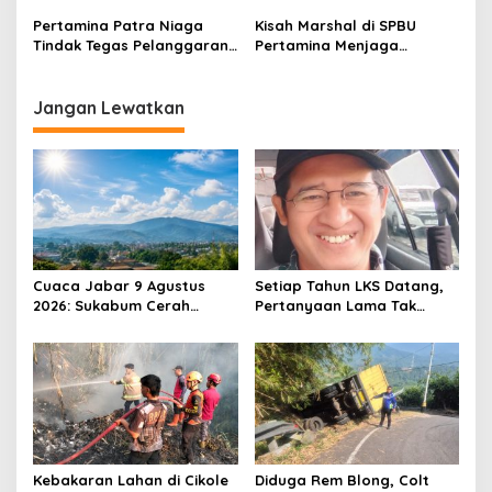
Niaga RJBB Perluas Akses
Khusus Wakil Presiden
Pertamina Patra Niaga
Kisah Marshal di SPBU
Pasar dan Jejaring Bisnis
Tindak Tegas Pelanggaran
Pertamina Menjaga
Prosedur Penyaluran BBM
Kenyamanan Pelanggan
di SPBU Karawang
Jangan Lewatkan
Cuaca Jabar 9 Agustus
Setiap Tahun LKS Datang,
2026: Sukabum Cerah
Pertanyaan Lama Tak
Berawan, Suhu Capai 35
Pernah Hilang: Pendidikan
Derajat Celsius
atau Bisnis?
Kebakaran Lahan di Cikole
Diduga Rem Blong, Colt