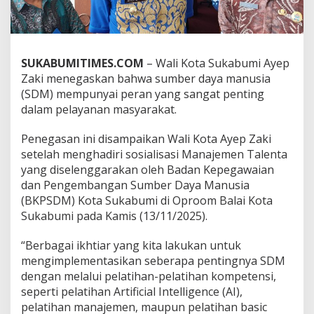
e
n
T
a
l
SUKABUMITIMES.COM
– Wali Kota Sukabumi Ayep
e
Zaki menegaskan bahwa sumber daya manusia
n
(SDM) mempunyai peran yang sangat penting
t
dalam pelayanan masyarakat.
a
,
A
Penegasan ini disampaikan Wali Kota Ayep Zaki
y
setelah menghadiri sosialisasi Manajemen Talenta
e
yang diselenggarakan oleh Badan Kepegawaian
p
dan Pengembangan Sumber Daya Manusia
Z
a
(BKPSDM) Kota Sukabumi di Oproom Balai Kota
k
Sukabumi pada Kamis (13/11/2025).
i
T
“Berbagai ikhtiar yang kita lakukan untuk
e
mengimplementasikan seberapa pentingnya SDM
g
a
dengan melalui pelatihan-pelatihan kompetensi,
s
seperti pelatihan Artificial Intelligence (AI),
k
pelatihan manajemen, maupun pelatihan basic
a