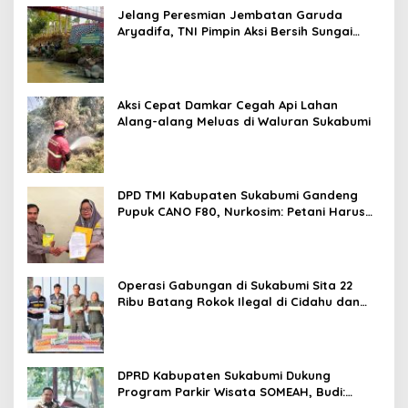
Jelang Peresmian Jembatan Garuda
Aryadifa, TNI Pimpin Aksi Bersih Sungai
Cimandiri
Aksi Cepat Damkar Cegah Api Lahan
Alang-alang Meluas di Waluran Sukabumi
DPD TMI Kabupaten Sukabumi Gandeng
Pupuk CANO F80, Nurkosim: Petani Harus
Didukung Inovasi Karya Anak Daerah
Operasi Gabungan di Sukabumi Sita 22
Ribu Batang Rokok Ilegal di Cidahu dan
Parungkuda
DPRD Kabupaten Sukabumi Dukung
Program Parkir Wisata SOMEAH, Budi:
Kesan Wisatawan Sangat Menentukan