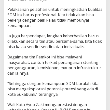
a
n
Pelaksanan pelatihan untuk meningkatkan kualitas
a
SDM itu harus profesional. Kita tidak akan bisa
n
bekerja dengan baik kalau tidak mempunyai
M
kemampuan.
a
s
y
Ia juga berpendapat, langkah keberhasilan harus
a
dilakukan secara tim atau bersama-sama, kita tidak
r
bisa kalau sendiri-sendiri atau individualis.
a
k
Bagaimana tim Pemkot ini bisa melayani
a
t
masyarakat, contoh terkait penanganan stunting,
pengangguran, kemiskinan, maupun infrastruktur
dan lainnya.
“Sehingga dengan kemampuan SDM barulah kita
bisa mengeksplorasi potensi-potensi yang ada di
kota Sukabumi,” terangnya.
Wali Kota Ayep Zaki mengapresiasi dengan