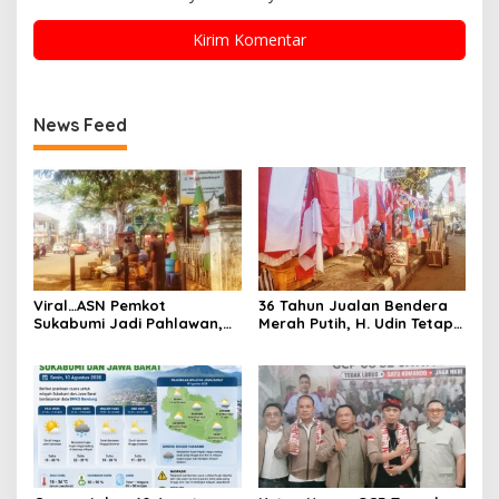
News Feed
Viral…ASN Pemkot
36 Tahun Jualan Bendera
Sukabumi Jadi Pahlawan,
Merah Putih, H. Udin Tetap
Bantu Selamatkan
Setia di Jalan Lettu Bakri
Pedagang dari Kebakaran
Sukabumi