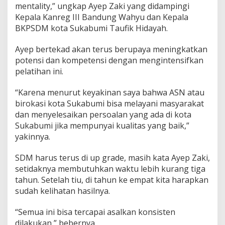
mentality,” ungkap Ayep Zaki yang didampingi
n
S
Kepala Kanreg III Bandung Wahyu dan Kepala
D
BKPSDM kota Sukabumi Taufik Hidayah.
M
B
Ayep bertekad akan terus berupaya meningkatkan
e
potensi dan kompetensi dengan mengintensifkan
r
k
pelatihan ini.
u
a
“Karena menurut keyakinan saya bahwa ASN atau
l
birokasi kota Sukabumi bisa melayani masyarakat
i
dan menyelesaikan persoalan yang ada di kota
t
a
Sukabumi jika mempunyai kualitas yang baik,”
s
yakinnya.
K
u
SDM harus terus di up grade, masih kata Ayep Zaki,
n
setidaknya membutuhkan waktu lebih kurang tiga
c
i
tahun. Setelah tiu, di tahun ke empat kita harapkan
P
sudah kelihatan hasilnya.
e
l
“Semua ini bisa tercapai asalkan konsisten
a
dilakukan,” bebernya.
y