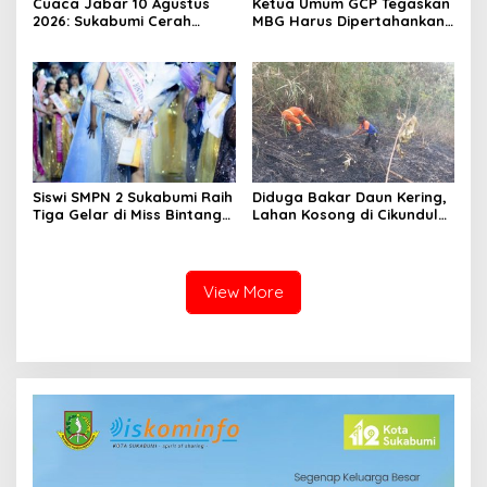
Cuaca Jabar 10 Agustus
Ketua Umum GCP Tegaskan
2026: Sukabumi Cerah
MBG Harus Dipertahankan:
Berawan hingga Waspadai
Pelaksanaannya Dievaluasi,
Perubahan Cuaca
Bukan Programnya
Dicemooh
Siswi SMPN 2 Sukabumi Raih
Diduga Bakar Daun Kering,
Tiga Gelar di Miss Bintang
Lahan Kosong di Cikundul
Preteen Indonesia 2026,
Sukabumi Terbakar
Bersiap Tampil di Malaysia
View More