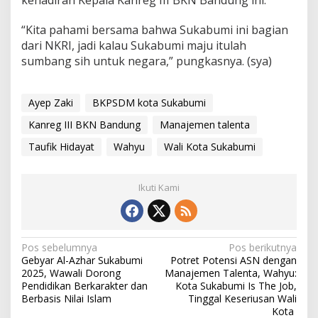
kehadiran Kepala Kanreg III BKN Bandung ini.
“Kita pahami bersama bahwa Sukabumi ini bagian
dari NKRI, jadi kalau Sukabumi maju itulah
sumbang sih untuk negara,” pungkasnya. (sya)
Ayep Zaki
BKPSDM kota Sukabumi
Kanreg III BKN Bandung
Manajemen talenta
Taufik Hidayat
Wahyu
Wali Kota Sukabumi
Ikuti Kami
N
Pos sebelumnya
Pos berikutnya
Gebyar Al-Azhar Sukabumi
Potret Potensi ASN dengan
a
2025, Wawali Dorong
Manajemen Talenta, Wahyu:
v
Pendidikan Berkarakter dan
Kota Sukabumi Is The Job,
Berbasis Nilai Islam
Tinggal Keseriusan Wali
i
Kota