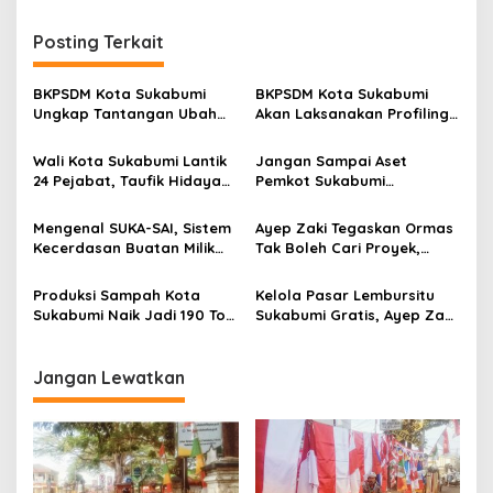
g
Posting Terkait
a
s
BKPSDM Kota Sukabumi
BKPSDM Kota Sukabumi
i
Ungkap Tantangan Ubah
Akan Laksanakan Profiling
p
1.814 PPPK Paruh Waktu Jadi
ASN, Libatkan Sekitar 600
Penuh Waktu
Pegawai
Wali Kota Sukabumi Lantik
Jangan Sampai Aset
o
24 Pejabat, Taufik Hidayah:
Pemkot Sukabumi
s
Kemungkinan Setiap Bulan
Diserobot, Ayep Zaki:
Akan Ada Pelantikan
Status Hukumnya Harus
Mengenal SUKA-SAI, Sistem
Ayep Zaki Tegaskan Ormas
Jelas
Kecerdasan Buatan Milik
Tak Boleh Cari Proyek,
Pemkot Sukabumi, Ayep:
Pemkot Sukabumi Siapkan
ASN Ditargetkan Kerja
Dana Pembinaan
Produksi Sampah Kota
Kelola Pasar Lembursitu
Lebih Cepat dan Efisien
Sukabumi Naik Jadi 190 Ton
Sukabumi Gratis, Ayep Zaki:
per Hari, Bobby Maulana:
Jaga Kebersihan dan
Fokus Tekan Sampah ke TPA
Ketertiban
Cikundul
Jangan Lewatkan