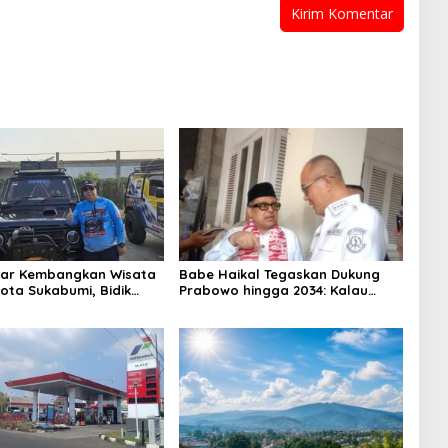
par Kembangkan Wisata
Babe Haikal Tegaskan Dukung
Kota Sukabumi, Bidik
Prabowo hingga 2034: Kalau
Wisata Air Panas
Diberikan Kesehatan, Kita
: Upaya Peningkatan PAD
Lanjutkan Dong