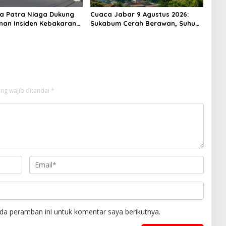
a Patra Niaga Dukung
Cuaca Jabar 9 Agustus 2026:
an Insiden Kebakaran
Sukabum Cerah Berawan, Suhu
 di SPBU TAC 34.161.13
Capai 35 Derajat Celsius
 Kota Bogor
ng wajib ditandai
*
da peramban ini untuk komentar saya berikutnya.