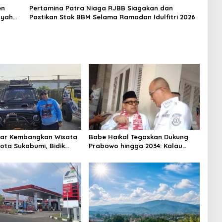
en
Pertamina Patra Niaga RJBB Siagakan dan
ayah
Pastikan Stok BBM Selama Ramadan Idulfitri 2026
par Kembangkan Wisata
Babe Haikal Tegaskan Dukung
Kota Sukabumi, Bidik
Prabowo hingga 2034: Kalau
Wisata Air Panas
Diberikan Kesehatan, Kita
: Upaya Peningkatan PAD
Lanjutkan Dong