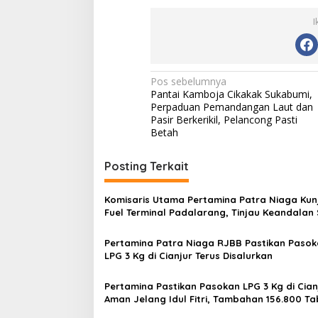
I
N
Pos sebelumnya
Pantai Kamboja Cikakak Sukabumi,
a
Perpaduan Pemandangan Laut dan
v
Pasir Berkerikil, Pelancong Pasti
Betah
i
g
Posting Terkait
a
s
Komisaris Utama Pertamina Patra Niaga Kun
Fuel Terminal Padalarang, Tinjau Keandalan
i
Operasional Energi Tetap Terjaga
p
Pertamina Patra Niaga RJBB Pastikan Paso
LPG 3 Kg di Cianjur Terus Disalurkan
o
s
Pertamina Pastikan Pasokan LPG 3 Kg di Cian
Aman Jelang Idul Fitri, Tambahan 156.800 T
Disalurkan