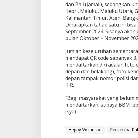
n
dan Bali (Jamali), sedangkan un
P
Kepri, Maluku, Maluku Utara, G
e
Kalimantan Timur, Aceh, Bangk
r
t
Diharapkan tahap satu ini bisa
a
September 2024. Sisanya akan d
l
bulan Oktober – November 2024
i
t
Jumlah keseluruhan sementara 
e
1
mendapat QR code sebanyak 3,
S
mendaftarkan diri adalah foto c
e
depan dan belakang), foto ken
p
depan tampak nomor polisi da
t
e
KIR.
m
b
“Bagi masyarakat yang belum 
e
mendaftarkan, supaya BBM lebi
r
(sya)
2
0
2
4
Heppy Wulansari
Pertamina Pa