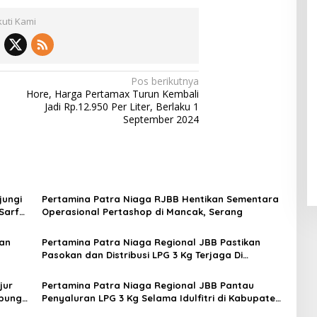
kuti Kami
Pos berikutnya
Hore, Harga Pertamax Turun Kembali
Jadi Rp.12.950 Per Liter, Berlaku 1
September 2024
jungi
Pertamina Patra Niaga RJBB Hentikan Sementara
 Sarfas
Operasional Pertashop di Mancak, Serang
kan
Pertamina Patra Niaga Regional JBB Pastikan
Pasokan dan Distribusi LPG 3 Kg Terjaga Di
Kuningan Pasca Idulfitri
jur
Pertamina Patra Niaga Regional JBB Pantau
abung
Penyaluran LPG 3 Kg Selama Idulfitri di Kabupaten
Tangerang