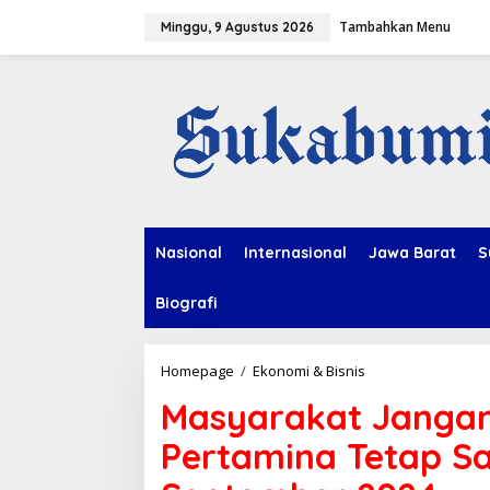
L
Tambahkan Menu
e
Minggu, 9 Agustus 2026
w
a
t
i
k
e
k
o
n
t
e
Nasional
Internasional
Jawa Barat
S
n
Biografi
Homepage
/
Ekonomi & Bisnis
M
a
Masyarakat Jangan
s
y
Pertamina Tetap Sal
a
r
a