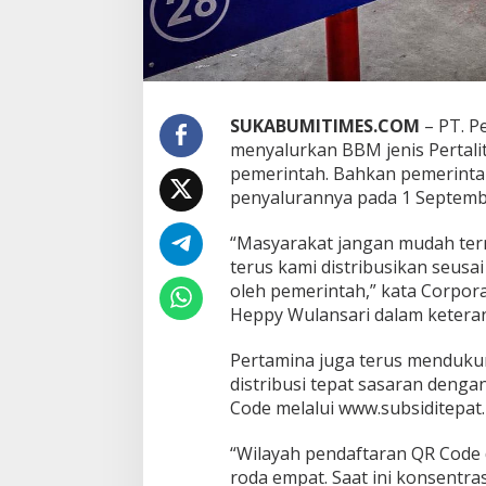
o
a
x
,
P
e
r
SUKABUMITIMES.COM
– PT. P
t
menyalurkan BBM jenis Pertal
a
pemerintah. Bahkan pemerint
m
penyalurannya pada 1 Septemb
i
n
a
“Masyarakat jangan mudah term
T
terus kami distribusikan seusa
e
oleh pemerintah,” kata Corpor
t
Heppy Wulansari dalam keterang
a
p
S
Pertamina juga terus menduku
a
distribusi tepat sasaran deng
l
Code melalui www.subsiditepat
u
r
k
“Wilayah pendaftaran QR Code
a
roda empat. Saat ini konsentra