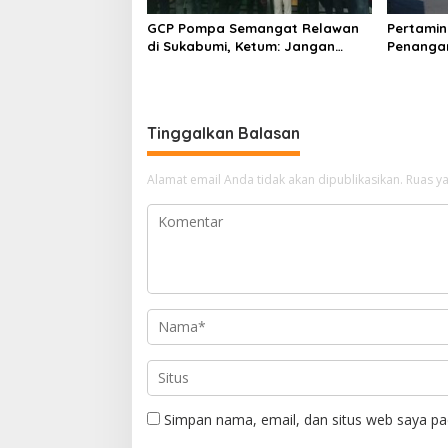
GCP Pompa Semangat Relawan
Pertamin
di Sukabumi, Ketum: Jangan
Penangan
Biarkan Prabowo Berjuang
Kendaraan
Sendiri
Cilendek
Tinggalkan Balasan
Alamat email Anda tidak akan dipublikasikan.
Ruas ya
Simpan nama, email, dan situs web saya pa