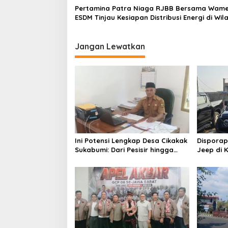
Pertamina Patra Niaga RJBB Bersama Wam
ESDM Tinjau Kesiapan Distribusi Energi di Wil
Jawa Barat
Jangan Lewatkan
Ini Potensi Lengkap Desa Cikakak
Dispora
Sukabumi: Dari Pesisir hingga
Jeep di 
Durian Musang King
Kawasan 
Cikundul