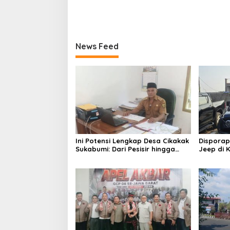
News Feed
Ini Potensi Lengkap Desa Cikakak
Dispora
Sukabumi: Dari Pesisir hingga
Jeep di 
Durian Musang King
Kawasan 
Cikundul